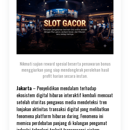
Nikmati sajian reward spesial beserta penawaran bonus
menggiurkan yang siap mendongkrak perolehan hasil
profit harian secara instan.
Jakarta
– Penyelidikan mendalam terhadap
ekosistem digital hiburan interaktif kembali mencuat
setelah otoritas pengawas media mendeteksi tren
lonjakan aktivitas transaksi digital yang melibatkan
fenomena platform hiburan daring. Fenomena ini
memicu perdebatan panjang di kalangan pengamat
industri teknologi terkait transparansi sistem