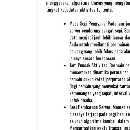
menggunakan algoritma khusus yang mengatur 
tingkat kepadatan aktivitas tertentu.
Masa Sepi Pengguna: Pada jam-jam 
server cenderung sangat sepi. S
data menjadi jauh lebih lancar d
Anda untuk menikmati permainan 
peluang yang lebih fokus pada ak
lainnya secara bersamaan.
Jam Puncak Aktivitas: Bermain p
menawarkan dinamika permainan y
pemain cukup ketat, perputaran a
Bagi pemain yang menyukai tanta
kemenangan yang cepat, interval w
untuk dicoba.
Sesi Pembaruan Server: Momen s
biasanya terjadi pada pagi hari se
seluruh algoritma kembali dalam 
Memanfaatkan waktu transisi ini 