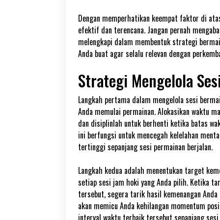
Dengan memperhatikan keempat faktor di atas
efektif dan terencana. Jangan pernah mengaba
melengkapi dalam membentuk strategi bermain 
Anda buat agar selalu relevan dengan perkemb
Strategi Mengelola Ses
Langkah pertama dalam mengelola sesi bermai
Anda memulai permainan. Alokasikan waktu mak
dan disiplinlah untuk berhenti ketika batas w
ini berfungsi untuk mencegah kelelahan menta
tertinggi sepanjang sesi permainan berjalan.
Langkah kedua adalah menentukan target kemen
setiap sesi jam hoki yang Anda pilih. Ketika t
tersebut, segera tarik hasil kemenangan Anda
akan memicu Anda kehilangan momentum positi
interval waktu terbaik tersebut sepanjang sesi.