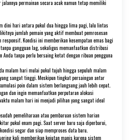
jalannya permainan secara acak namun tetap memiliki
dini hari antara pukul dua hingga lima pagi, lalu lintas
edikitnya jumlah pemain yang aktif membuat pemrosesan
an responsif. Kondisi ini memberikan kesempatan emas bagi
tanpa gangguan lag, sekaligus memanfaatkan distribusi
un Anda tanpa perlu bersaing ketat dengan ribuan pengguna
ada malam hari mulai pukul tujuh hingga sepuluh malam
ang sangat tinggi. Meskipun tingkat persaingan antar
kumulasi poin dalam sistem berlangsung jauh lebih cepat.
ngan dan ingin memanfaatkan perputaran alokasi
aktu malam hari ini menjadi pilihan yang sangat ideal
esudah pemeliharaan atau pembaruan sistem harian
kitar pukul enam pagi. Saat server baru saja diperbarui,
kondisi segar dan siap memproses data baru.
sering kali memberikan kejutan manis karena sistem